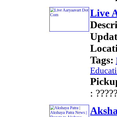
Live 
Descri
Updat
Locat
Tags:
Educat
Picku
: ????
Aksha