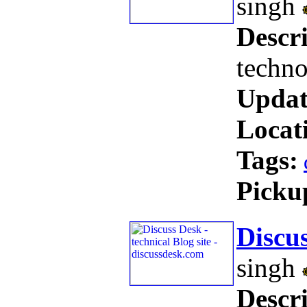
singh
Descri
techno
Updat
Locat
Tags:
Picku
Discus
singh
Descri