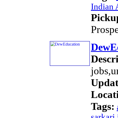
Indian 
Picku
Prosp
DewEd
Descri
jobs,u
Updat
Locat
Tags:
sarkari