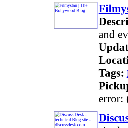
Filmy
Descri
and ev
Updat
Locat
Tags:
Picku
error:
Discus