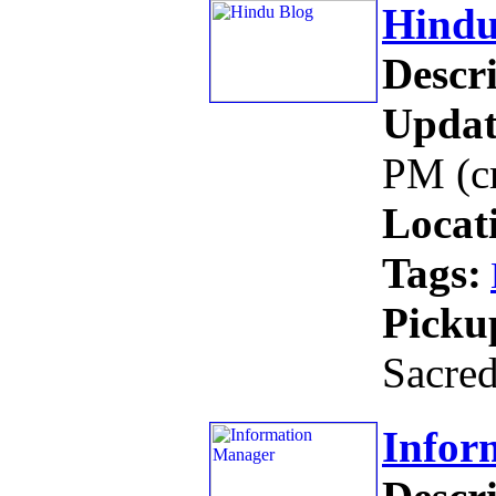
Hindu
Descri
Updat
PM (c
Locat
Tags:
Picku
Sacred
Infor