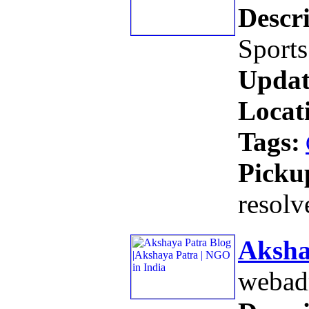
Descri
Sport
Updat
Locat
Tags:
Picku
resolv
Aksha
weba