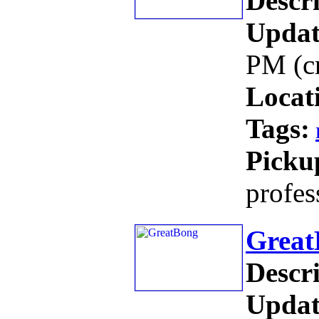
Descri
Updat
PM (c
Locat
Tags:
Picku
profes
Great
Descri
Updat